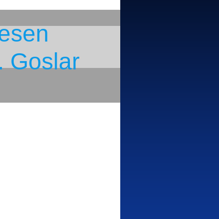
eesen
. Goslar