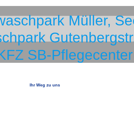
waschpark Müller, S
chpark Gutenbergstr
KFZ SB-Pflegecenter
Ihr Weg zu uns