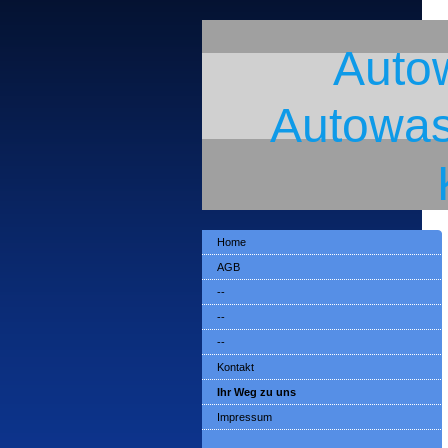
Auto
Autowas
Home
AGB
--
--
--
Kontakt
Ihr Weg zu uns
Impressum