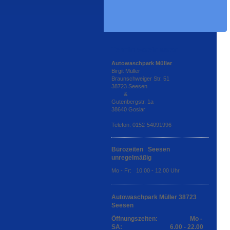
Termin vereinbaren
Autowaschpark Müller
Birgit Müller
Braunschweiger Str. 51
38723 Seesen
&
Gutenbergstr. 1a
38640 Goslar
Telefon: 0152-54091996
Bürozeiten Seesen
unregelmäßig
Mo - Fr: 10.00 - 12.00 Uhr
Autowaschpark Müller 38723
Seesen
Öffnungszeiten: Mo -
SA: 6.00 - 22.00