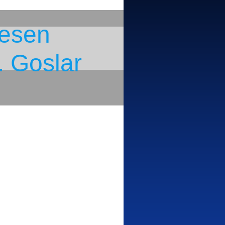
eesen
. Goslar