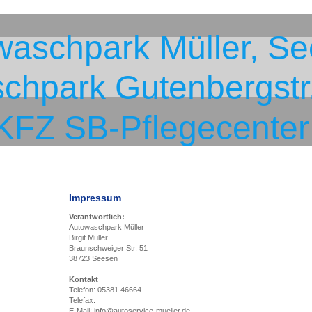
waschpark Müller, S
chpark Gutenbergstr
KFZ SB-Pflegecenter
Impressum
Verantwortlich:
Autowaschpark Müller
Birgit Müller
Braunschweiger Str. 51
38723 Seesen
Kontakt
Telefon: 05381 46664
Telefax:
E-Mail: info@autoservice-mueller.de