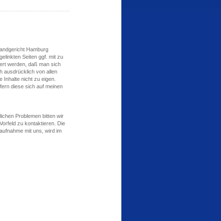
 Landgericht Hamburg
elinkten Seiten ggf. mit zu
dert werden, daß man sich
ch ausdrücklich von allen
 Inhalte nicht zu eigen.
ofern diese sich auf meinen
lichen Problemen bitten wir
Vorfeld zu kontaktieren. Die
ufnahme mit uns, wird im