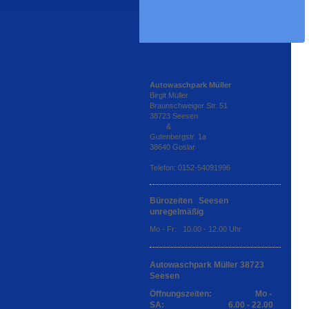
Termin vereinbaren
Autowaschpark Müller
Birgit Müller
Braunschweiger Str. 51
38723 Seesen
&
Gutenbergstr. 1a
38640 Goslar
Telefon: 0152-54091996
Bürozeiten Seesen
unregelmäßig
Mo - Fr: 10.00 - 12.00 Uhr
Autowaschpark Müller 38723
Seesen
Öffnungszeiten: Mo -
SA: 6.00 - 22.00