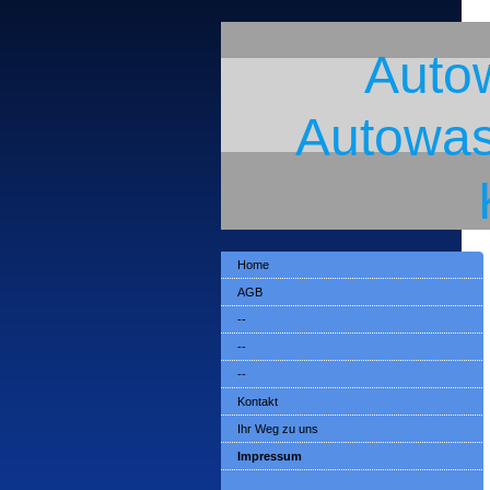
Auto
Autowas
Home
AGB
--
--
--
Kontakt
Ihr Weg zu uns
Impressum