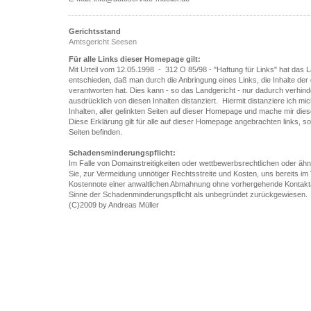
Gerichtsstand
Amtsgericht Seesen
Für alle Links dieser Homepage gilt:
Mit Urteil vom 12.05.1998 - 312 O 85/98 - "Haftung für Links" hat das
entschieden, daß man durch die Anbringung eines Links, die Inhalte der g
verantworten hat. Dies kann - so das Landgericht - nur dadurch verhin
ausdrücklich von diesen Inhalten distanziert. Hiermit distanziere ich mi
Inhalten, aller gelinkten Seiten auf dieser Homepage und mache mir diese
Diese Erklärung gilt für alle auf dieser Homepage angebrachten links, s
Seiten befinden.
Schadensminderungspflicht:
Im Falle von Domainstreitigkeiten oder wettbewerbsrechtlichen oder ähn
Sie, zur Vermeidung unnötiger Rechtsstreite und Kosten, uns bereits im 
Kostennote einer anwaltlichen Abmahnung ohne vorhergehende Kontakta
Sinne der Schadenminderungspflicht als unbegründet zurückgewiesen.
(C)2009 by Andreas Müller